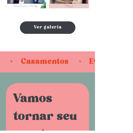
Ver galeria
     ·    Casamentos     ·    Eventos C
Vamos 
tornar seu 