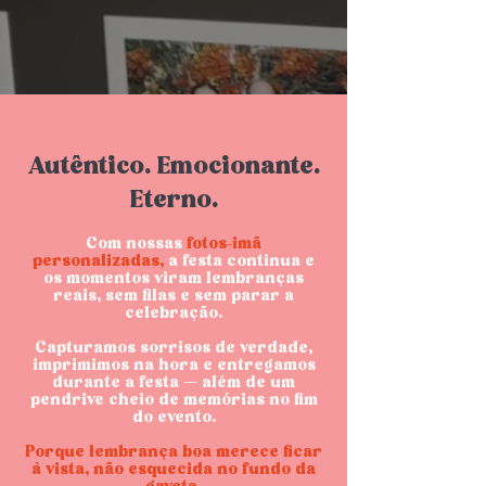
Autêntico. Emocionante.
Eterno.
Com nossas
fotos-imã
personalizadas,
a festa continua e
os momentos viram lembranças
reais, sem filas e sem parar a
celebração.
Capturamos sorrisos de verdade,
imprimimos na hora e entregamos
durante a festa — além de um
pendrive cheio de memórias no fim
do evento.
Porque lembrança boa merece ficar
à vista, não esquecida no fundo da